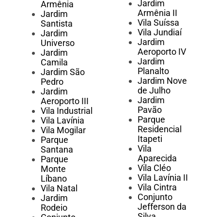
Jardim
Armênia
Armênia II
Jardim
Vila Suíssa
Santista
Vila Jundiaí
Jardim
Jardim
Universo
Aeroporto IV
Jardim
Jardim
Camila
Planalto
Jardim São
Jardim Nove
Pedro
de Julho
Jardim
Jardim
Aeroporto III
Pavão
Vila Industrial
Parque
Vila Lavínia
Residencial
Vila Mogilar
Itapeti
Parque
Vila
Santana
Aparecida
Parque
Vila Cléo
Monte
Vila Lavínia II
Líbano
Vila Cintra
Vila Natal
Conjunto
Jardim
Jefferson da
Rodeio
Silva