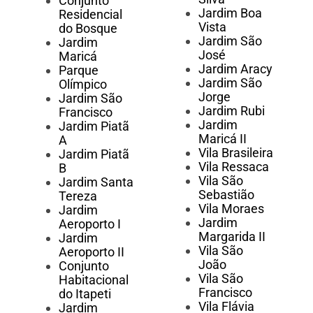
Conjunto
Jardim Boa
Residencial
Vista
do Bosque
Jardim São
Jardim
José
Maricá
Jardim Aracy
Parque
Jardim São
Olímpico
Jorge
Jardim São
Jardim Rubi
Francisco
Jardim
Jardim Piatã
Maricá II
A
Vila Brasileira
Jardim Piatã
Vila Ressaca
B
Vila São
Jardim Santa
Sebastião
Tereza
Vila Moraes
Jardim
Jardim
Aeroporto I
Margarida II
Jardim
Vila São
Aeroporto II
João
Conjunto
Vila São
Habitacional
Francisco
do Itapeti
Vila Flávia
Jardim