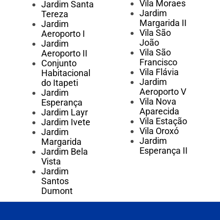
Vila Moraes
Jardim Santa
Jardim
Tereza
Margarida II
Jardim
Vila São
Aeroporto I
João
Jardim
Vila São
Aeroporto II
Francisco
Conjunto
Vila Flávia
Habitacional
Jardim
do Itapeti
Aeroporto V
Jardim
Vila Nova
Esperança
Aparecida
Jardim Layr
Vila Estação
Jardim Ivete
Vila Oroxó
Jardim
Jardim
Margarida
Esperança II
Jardim Bela
Vista
Jardim
Santos
Dumont