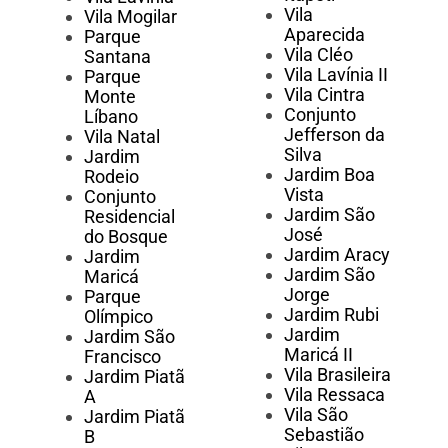
Vila
Vila Mogilar
Aparecida
Parque
Vila Cléo
Santana
Vila Lavínia II
Parque
Vila Cintra
Monte
Conjunto
Líbano
Jefferson da
Vila Natal
Silva
Jardim
Jardim Boa
Rodeio
Vista
Conjunto
Jardim São
Residencial
José
do Bosque
Jardim Aracy
Jardim
Jardim São
Maricá
Jorge
Parque
Jardim Rubi
Olímpico
Jardim
Jardim São
Maricá II
Francisco
Vila Brasileira
Jardim Piatã
Vila Ressaca
A
Vila São
Jardim Piatã
Sebastião
B