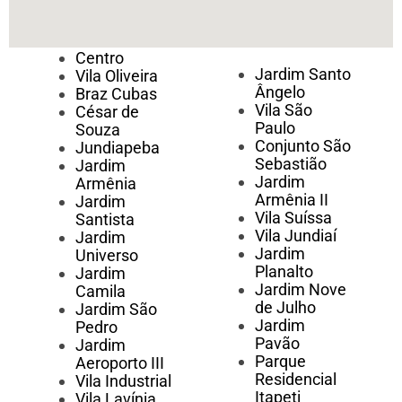
Centro
Jardim Santo
Vila Oliveira
Ângelo
Braz Cubas
Vila São
César de
Paulo
Souza
Conjunto São
Jundiapeba
Sebastião
Jardim
Jardim
Armênia
Armênia II
Jardim
Vila Suíssa
Santista
Vila Jundiaí
Jardim
Jardim
Universo
Planalto
Jardim
Jardim Nove
Camila
de Julho
Jardim São
Jardim
Pedro
Pavão
Jardim
Parque
Aeroporto III
Residencial
Vila Industrial
Itapeti
Vila Lavínia