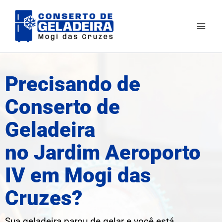
Ir
Mai
para
Men
o
conteúdo
Precisando de
Conserto de
Geladeira
no Jardim Aeroporto
IV em Mogi das
Cruzes?
Sua geladeira parou de gelar e você está