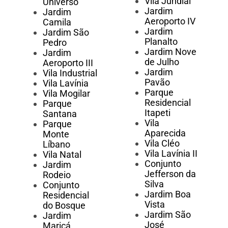
Vila Jundiaí
Universo
Jardim
Jardim
Aeroporto IV
Camila
Jardim
Jardim São
Planalto
Pedro
Jardim Nove
Jardim
de Julho
Aeroporto III
Jardim
Vila Industrial
Pavão
Vila Lavínia
Parque
Vila Mogilar
Residencial
Parque
Itapeti
Santana
Vila
Parque
Aparecida
Monte
Vila Cléo
Líbano
Vila Lavínia II
Vila Natal
Conjunto
Jardim
Jefferson da
Rodeio
Silva
Conjunto
Jardim Boa
Residencial
Vista
do Bosque
Jardim São
Jardim
José
Maricá