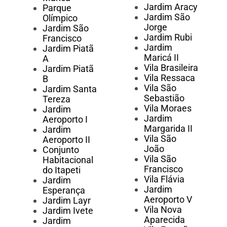
Jardim Aracy
Parque
Jardim São
Olímpico
Jorge
Jardim São
Jardim Rubi
Francisco
Jardim
Jardim Piatã
Maricá II
A
Vila Brasileira
Jardim Piatã
Vila Ressaca
B
Vila São
Jardim Santa
Sebastião
Tereza
Vila Moraes
Jardim
Jardim
Aeroporto I
Margarida II
Jardim
Vila São
Aeroporto II
João
Conjunto
Vila São
Habitacional
Francisco
do Itapeti
Vila Flávia
Jardim
Jardim
Esperança
Aeroporto V
Jardim Layr
Vila Nova
Jardim Ivete
Aparecida
Jardim