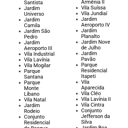
Armênia II
Santista
Vila Suíssa
Jardim
Vila Jundiaí
Universo
Jardim
Jardim
Aeroporto IV
Camila
Jardim
Jardim São
Planalto
Pedro
Jardim Nove
Jardim
de Julho
Aeroporto III
Jardim
Vila Industrial
Pavão
Vila Lavínia
Parque
Vila Mogilar
Residencial
Parque
Itapeti
Santana
Vila
Parque
Aparecida
Monte
Vila Cléo
Líbano
Vila Lavínia II
Vila Natal
Vila Cintra
Jardim
Conjunto
Rodeio
Jefferson da
Conjunto
Silva
Residencial
Jardim Boa