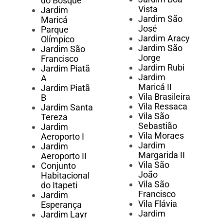
do Bosque
Vista
Jardim
Jardim São
Maricá
José
Parque
Jardim Aracy
Olímpico
Jardim São
Jardim São
Jorge
Francisco
Jardim Rubi
Jardim Piatã
Jardim
A
Maricá II
Jardim Piatã
Vila Brasileira
B
Vila Ressaca
Jardim Santa
Vila São
Tereza
Sebastião
Jardim
Vila Moraes
Aeroporto I
Jardim
Jardim
Margarida II
Aeroporto II
Vila São
Conjunto
João
Habitacional
Vila São
do Itapeti
Francisco
Jardim
Vila Flávia
Esperança
Jardim
Jardim Layr