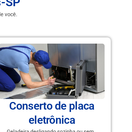
s-SP
de você.
Conserto de placa
eletrônica
Geladeira desligando sozinha ou sem