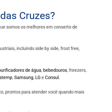
 das Cruzes?
que somos os melhores em conserto de
iais, incluindo side by side, frost free,
purificadores de água
,
bebedouros
, freezers,
astemp
,
Samsung
,
LG
e
Consul
.
to, prontos para atender você quando mais