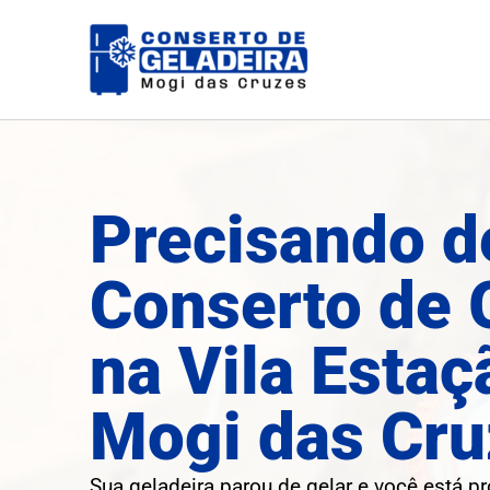
Ir
para
o
conteúdo
Precisando d
Conserto de 
na Vila Esta
Mogi das Cru
Sua geladeira parou de gelar e você está p