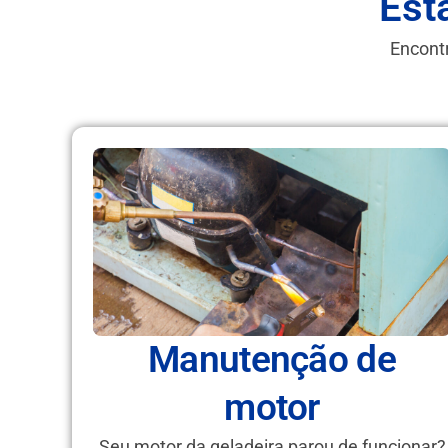
Est
Encontr
Manutenção de
motor
Seu motor da geladeira parou de funcionar?