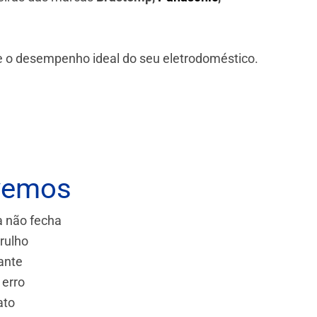
 e o desempenho ideal do seu eletrodoméstico.
vemos
a não fecha
rulho
ante
 erro
ato