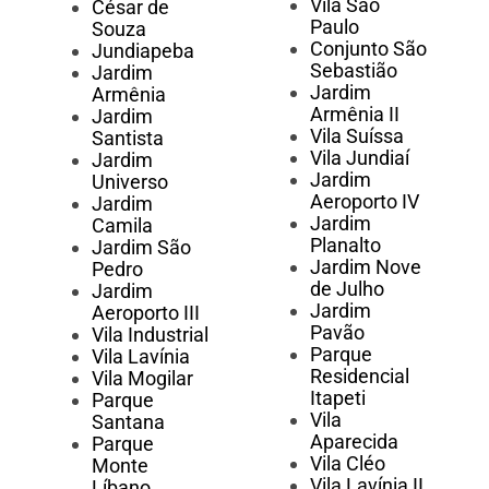
Vila São
César de
Paulo
Souza
Conjunto São
Jundiapeba
Sebastião
Jardim
Jardim
Armênia
Armênia II
Jardim
Vila Suíssa
Santista
Vila Jundiaí
Jardim
Jardim
Universo
Aeroporto IV
Jardim
Jardim
Camila
Planalto
Jardim São
Jardim Nove
Pedro
de Julho
Jardim
Jardim
Aeroporto III
Pavão
Vila Industrial
Parque
Vila Lavínia
Residencial
Vila Mogilar
Itapeti
Parque
Vila
Santana
Aparecida
Parque
Vila Cléo
Monte
Vila Lavínia II
Líbano