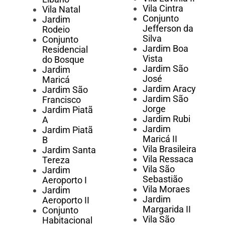
Vila Cintra
Vila Natal
Conjunto
Jardim
Jefferson da
Rodeio
Silva
Conjunto
Jardim Boa
Residencial
Vista
do Bosque
Jardim São
Jardim
José
Maricá
Jardim Aracy
Jardim São
Jardim São
Francisco
Jorge
Jardim Piatã
Jardim Rubi
A
Jardim
Jardim Piatã
Maricá II
B
Vila Brasileira
Jardim Santa
Vila Ressaca
Tereza
Vila São
Jardim
Sebastião
Aeroporto I
Vila Moraes
Jardim
Jardim
Aeroporto II
Margarida II
Conjunto
Vila São
Habitacional