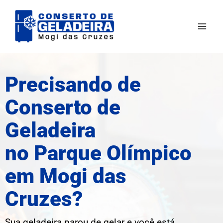
Ir
Mai
para
Men
o
conteúdo
Precisando de
Conserto de
Geladeira
no Parque Olímpico
em Mogi das
Cruzes?
Sua geladeira parou de gelar e você está