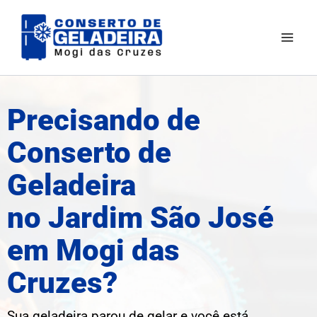
Ir
Mai
para
Men
o
conteúdo
Precisando de
Conserto de
Geladeira
no Jardim São José
em Mogi das
Cruzes?
Sua geladeira parou de gelar e você está