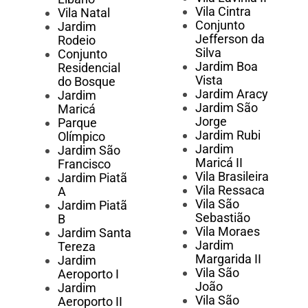
Vila Cintra
Vila Natal
Conjunto
Jardim
Jefferson da
Rodeio
Silva
Conjunto
Jardim Boa
Residencial
Vista
do Bosque
Jardim Aracy
Jardim
Jardim São
Maricá
Jorge
Parque
Jardim Rubi
Olímpico
Jardim
Jardim São
Maricá II
Francisco
Vila Brasileira
Jardim Piatã
Vila Ressaca
A
Vila São
Jardim Piatã
Sebastião
B
Vila Moraes
Jardim Santa
Jardim
Tereza
Margarida II
Jardim
Vila São
Aeroporto I
João
Jardim
Vila São
Aeroporto II