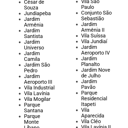
Vila São
César de
Paulo
Souza
Conjunto São
Jundiapeba
Sebastião
Jardim
Jardim
Armênia
Armênia II
Jardim
Vila Suíssa
Santista
Vila Jundiaí
Jardim
Jardim
Universo
Aeroporto IV
Jardim
Jardim
Camila
Planalto
Jardim São
Jardim Nove
Pedro
de Julho
Jardim
Jardim
Aeroporto III
Pavão
Vila Industrial
Parque
Vila Lavínia
Residencial
Vila Mogilar
Itapeti
Parque
Vila
Santana
Aparecida
Parque
Vila Cléo
Monte
Vila Lavínia II
Líbano