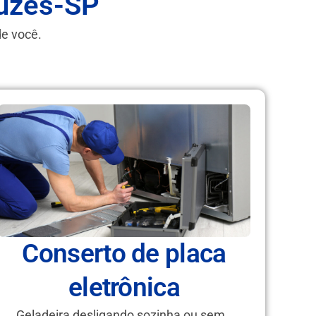
ruzes-SP
de você.
Conserto de placa
eletrônica
Geladeira desligando sozinha ou sem