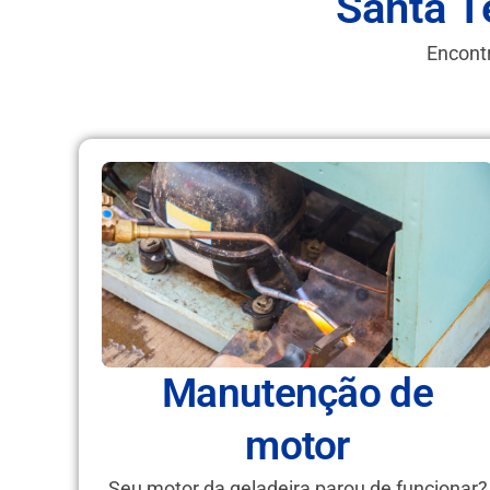
Santa T
Encontr
Manutenção de
motor
Seu motor da geladeira parou de funcionar?