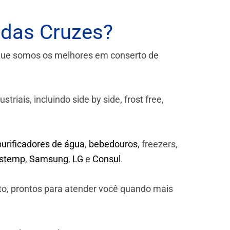
 das Cruzes?
que somos os melhores em conserto de
iais, incluindo side by side, frost free,
purificadores de água
,
bebedouros
, freezers,
astemp
,
Samsung
,
LG
e
Consul
.
to, prontos para atender você quando mais