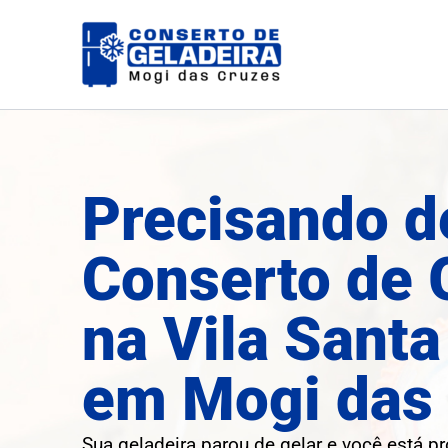
Ir
para
o
conteúdo
Precisando d
Conserto de 
na Vila Santa
em Mogi das
Sua geladeira parou de gelar e você está p