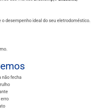
 e o desempenho ideal do seu eletrodoméstico.
smo.
vemos
a não fecha
rulho
ante
 erro
ato