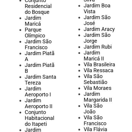
Conjunto
Jardim Boa
Residencial
Vista
do Bosque
Jardim São
Jardim
José
Maricá
Jardim Aracy
Parque
Jardim São
Olímpico
Jorge
Jardim São
Jardim Rubi
Francisco
Jardim
Jardim Piatã
Maricá II
A
Vila Brasileira
Jardim Piatã
Vila Ressaca
B
Vila São
Jardim Santa
Sebastião
Tereza
Vila Moraes
Jardim
Jardim
Aeroporto I
Margarida II
Jardim
Vila São
Aeroporto II
João
Conjunto
Vila São
Habitacional
Francisco
do Itapeti
Vila Flávia
Jardim