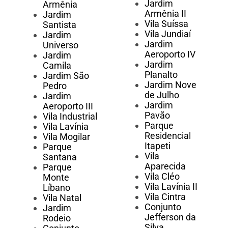
Jardim
Armênia
Armênia II
Jardim
Vila Suíssa
Santista
Vila Jundiaí
Jardim
Jardim
Universo
Aeroporto IV
Jardim
Jardim
Camila
Planalto
Jardim São
Jardim Nove
Pedro
de Julho
Jardim
Jardim
Aeroporto III
Pavão
Vila Industrial
Parque
Vila Lavínia
Residencial
Vila Mogilar
Itapeti
Parque
Vila
Santana
Aparecida
Parque
Vila Cléo
Monte
Vila Lavínia II
Líbano
Vila Cintra
Vila Natal
Conjunto
Jardim
Jefferson da
Rodeio
Silva