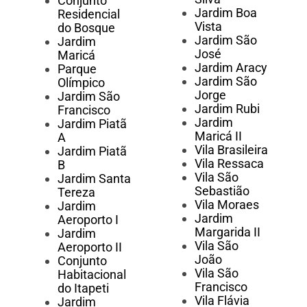
Conjunto
Jardim Boa
Residencial
Vista
do Bosque
Jardim São
Jardim
José
Maricá
Jardim Aracy
Parque
Jardim São
Olímpico
Jorge
Jardim São
Jardim Rubi
Francisco
Jardim
Jardim Piatã
Maricá II
A
Vila Brasileira
Jardim Piatã
Vila Ressaca
B
Vila São
Jardim Santa
Sebastião
Tereza
Vila Moraes
Jardim
Jardim
Aeroporto I
Margarida II
Jardim
Vila São
Aeroporto II
João
Conjunto
Vila São
Habitacional
Francisco
do Itapeti
Vila Flávia
Jardim