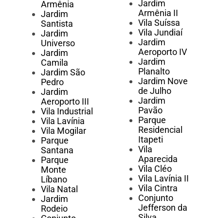
Jardim
Armênia
Armênia II
Jardim
Vila Suíssa
Santista
Vila Jundiaí
Jardim
Jardim
Universo
Aeroporto IV
Jardim
Jardim
Camila
Planalto
Jardim São
Jardim Nove
Pedro
de Julho
Jardim
Jardim
Aeroporto III
Pavão
Vila Industrial
Parque
Vila Lavínia
Residencial
Vila Mogilar
Itapeti
Parque
Vila
Santana
Aparecida
Parque
Vila Cléo
Monte
Vila Lavínia II
Líbano
Vila Cintra
Vila Natal
Conjunto
Jardim
Jefferson da
Rodeio
Silva