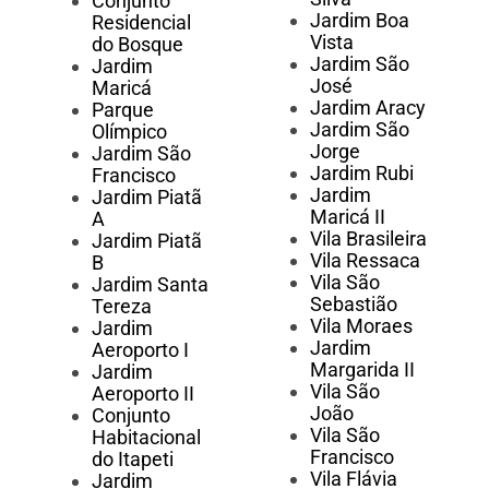
Conjunto
Jardim Boa
Residencial
Vista
do Bosque
Jardim São
Jardim
José
Maricá
Jardim Aracy
Parque
Jardim São
Olímpico
Jorge
Jardim São
Jardim Rubi
Francisco
Jardim
Jardim Piatã
Maricá II
A
Vila Brasileira
Jardim Piatã
Vila Ressaca
B
Vila São
Jardim Santa
Sebastião
Tereza
Vila Moraes
Jardim
Jardim
Aeroporto I
Margarida II
Jardim
Vila São
Aeroporto II
João
Conjunto
Vila São
Habitacional
Francisco
do Itapeti
Vila Flávia
Jardim