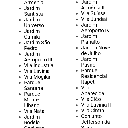
Jardim
Armênia
Armênia II
Jardim
Vila Suíssa
Santista
Vila Jundiaí
Jardim
Jardim
Universo
Aeroporto IV
Jardim
Jardim
Camila
Planalto
Jardim São
Jardim Nove
Pedro
de Julho
Jardim
Jardim
Aeroporto III
Pavão
Vila Industrial
Parque
Vila Lavínia
Residencial
Vila Mogilar
Itapeti
Parque
Vila
Santana
Aparecida
Parque
Vila Cléo
Monte
Vila Lavínia II
Líbano
Vila Cintra
Vila Natal
Conjunto
Jardim
Jefferson da
Rodeio
Silva