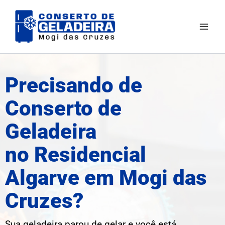
Ir
Mai
para
Men
o
conteúdo
Precisando de
Conserto de
Geladeira
no Residencial
Algarve em Mogi das
Cruzes?
Sua geladeira parou de gelar e você está