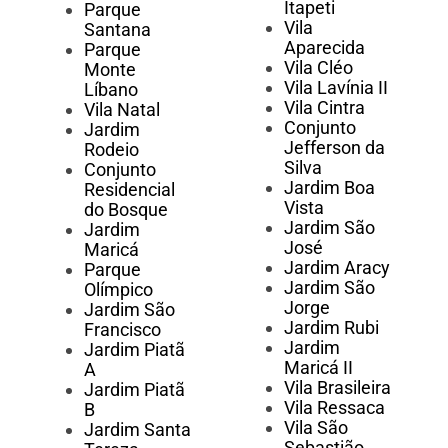
Itapeti
Parque
Vila
Santana
Aparecida
Parque
Vila Cléo
Monte
Vila Lavínia II
Líbano
Vila Cintra
Vila Natal
Conjunto
Jardim
Jefferson da
Rodeio
Silva
Conjunto
Jardim Boa
Residencial
Vista
do Bosque
Jardim São
Jardim
José
Maricá
Jardim Aracy
Parque
Jardim São
Olímpico
Jorge
Jardim São
Jardim Rubi
Francisco
Jardim
Jardim Piatã
Maricá II
A
Vila Brasileira
Jardim Piatã
Vila Ressaca
B
Vila São
Jardim Santa
Sebastião