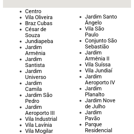
Centro
Jardim Santo
Vila Oliveira
Ângelo
Braz Cubas
Vila São
César de
Paulo
Souza
Conjunto São
Jundiapeba
Sebastião
Jardim
Jardim
Armênia
Armênia II
Jardim
Vila Suíssa
Santista
Vila Jundiaí
Jardim
Jardim
Universo
Aeroporto IV
Jardim
Jardim
Camila
Planalto
Jardim São
Jardim Nove
Pedro
de Julho
Jardim
Jardim
Aeroporto III
Pavão
Vila Industrial
Parque
Vila Lavínia
Residencial
Vila Mogilar