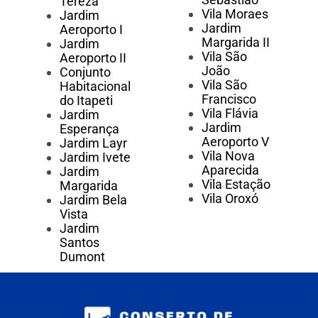
Tereza
Vila Moraes
Jardim
Jardim
Aeroporto I
Margarida II
Jardim
Vila São
Aeroporto II
João
Conjunto
Vila São
Habitacional
Francisco
do Itapeti
Vila Flávia
Jardim
Jardim
Esperança
Aeroporto V
Jardim Layr
Vila Nova
Jardim Ivete
Aparecida
Jardim
Vila Estação
Margarida
Vila Oroxó
Jardim Bela
Vista
Jardim
Santos
Dumont