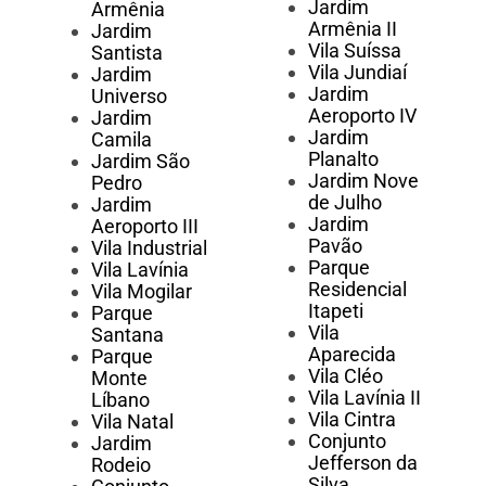
Jardim
Armênia
Armênia II
Jardim
Vila Suíssa
Santista
Vila Jundiaí
Jardim
Jardim
Universo
Aeroporto IV
Jardim
Jardim
Camila
Planalto
Jardim São
Jardim Nove
Pedro
de Julho
Jardim
Jardim
Aeroporto III
Pavão
Vila Industrial
Parque
Vila Lavínia
Residencial
Vila Mogilar
Itapeti
Parque
Vila
Santana
Aparecida
Parque
Vila Cléo
Monte
Vila Lavínia II
Líbano
Vila Cintra
Vila Natal
Conjunto
Jardim
Jefferson da
Rodeio
Silva