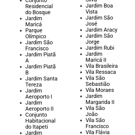
Conjunto
Jardim Boa
Residencial
Vista
do Bosque
Jardim São
Jardim
José
Maricá
Jardim Aracy
Parque
Jardim São
Olímpico
Jorge
Jardim São
Jardim Rubi
Francisco
Jardim
Jardim Piatã
Maricá II
A
Vila Brasileira
Jardim Piatã
Vila Ressaca
B
Vila São
Jardim Santa
Sebastião
Tereza
Vila Moraes
Jardim
Jardim
Aeroporto I
Margarida II
Jardim
Vila São
Aeroporto II
João
Conjunto
Vila São
Habitacional
Francisco
do Itapeti
Vila Flávia
Jardim