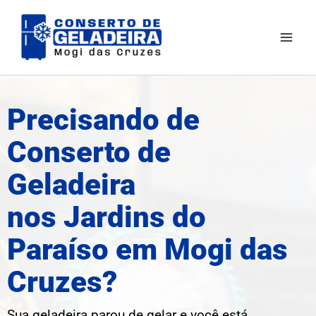
Ir
Mai
para
Men
o
conteúdo
Precisando de
Conserto de
Geladeira
nos Jardins do
Paraíso em Mogi das
Cruzes?
Sua geladeira parou de gelar e você está