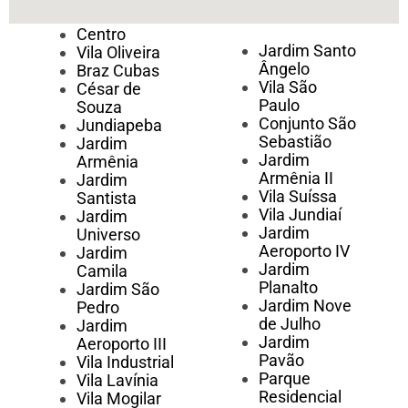
Centro
Jardim Santo
Vila Oliveira
Ângelo
Braz Cubas
Vila São
César de
Paulo
Souza
Conjunto São
Jundiapeba
Sebastião
Jardim
Jardim
Armênia
Armênia II
Jardim
Vila Suíssa
Santista
Vila Jundiaí
Jardim
Jardim
Universo
Aeroporto IV
Jardim
Jardim
Camila
Planalto
Jardim São
Jardim Nove
Pedro
de Julho
Jardim
Jardim
Aeroporto III
Pavão
Vila Industrial
Parque
Vila Lavínia
Residencial
Vila Mogilar