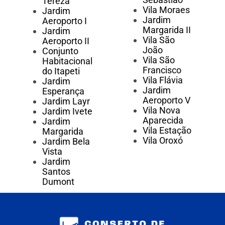
Tereza
Vila Moraes
Jardim
Jardim
Aeroporto I
Margarida II
Jardim
Vila São
Aeroporto II
João
Conjunto
Vila São
Habitacional
Francisco
do Itapeti
Vila Flávia
Jardim
Jardim
Esperança
Aeroporto V
Jardim Layr
Vila Nova
Jardim Ivete
Aparecida
Jardim
Vila Estação
Margarida
Vila Oroxó
Jardim Bela
Vista
Jardim
Santos
Dumont