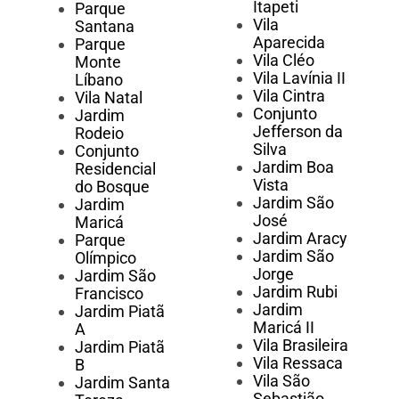
Itapeti
Parque
Vila
Santana
Aparecida
Parque
Vila Cléo
Monte
Vila Lavínia II
Líbano
Vila Cintra
Vila Natal
Conjunto
Jardim
Jefferson da
Rodeio
Silva
Conjunto
Jardim Boa
Residencial
Vista
do Bosque
Jardim São
Jardim
José
Maricá
Jardim Aracy
Parque
Jardim São
Olímpico
Jorge
Jardim São
Jardim Rubi
Francisco
Jardim
Jardim Piatã
Maricá II
A
Vila Brasileira
Jardim Piatã
Vila Ressaca
B
Vila São
Jardim Santa
Sebastião