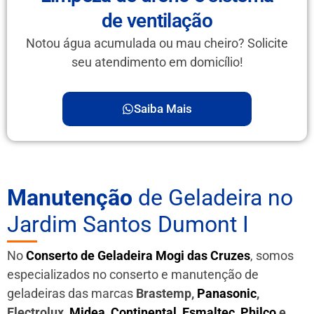
de ventilação
Notou água acumulada ou mau cheiro? Solicite
seu atendimento em domicílio!
Saiba Mais
Manutenção
de Geladeira no
Jardim Santos Dumont I
No
Conserto de Geladeira Mogi das Cruzes
, somos
especializados no conserto e manutenção de
geladeiras das marcas
Brastemp,
Panasonic
,
Electrolux,
Midea
,
Continental
,
Esmaltec
,
Philco
e