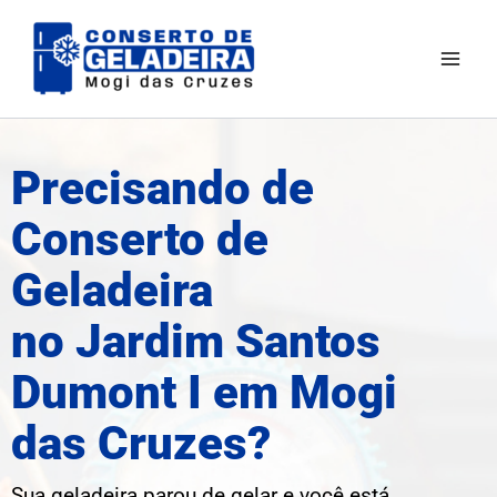
Ir
Mai
para
Men
o
conteúdo
Precisando de
Conserto de
Geladeira
no Jardim Santos
Dumont I em Mogi
das Cruzes?
Sua geladeira parou de gelar e você está