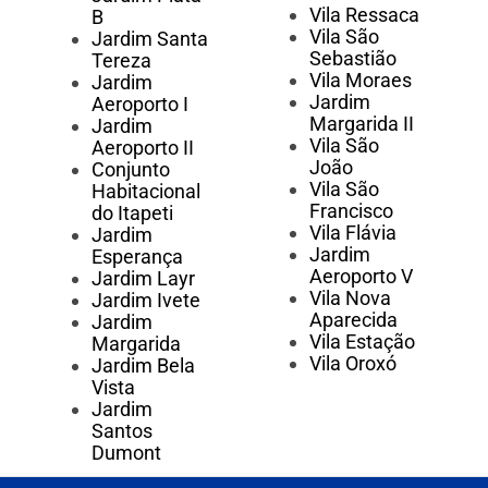
Vila Ressaca
B
Vila São
Jardim Santa
Sebastião
Tereza
Vila Moraes
Jardim
Jardim
Aeroporto I
Margarida II
Jardim
Vila São
Aeroporto II
João
Conjunto
Vila São
Habitacional
Francisco
do Itapeti
Vila Flávia
Jardim
Jardim
Esperança
Aeroporto V
Jardim Layr
Vila Nova
Jardim Ivete
Aparecida
Jardim
Vila Estação
Margarida
Vila Oroxó
Jardim Bela
Vista
Jardim
Santos
Dumont