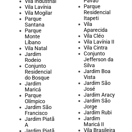
Pavão
Vila Industrial
Parque
Vila Lavínia
Residencial
Vila Mogilar
Itapeti
Parque
Vila
Santana
Aparecida
Parque
Vila Cléo
Monte
Vila Lavínia II
Líbano
Vila Cintra
Vila Natal
Conjunto
Jardim
Jefferson da
Rodeio
Silva
Conjunto
Jardim Boa
Residencial
Vista
do Bosque
Jardim São
Jardim
José
Maricá
Jardim Aracy
Parque
Jardim São
Olímpico
Jorge
Jardim São
Jardim Rubi
Francisco
Jardim
Jardim Piatã
Maricá II
A
Vila Brasileira
Jardim Piatã