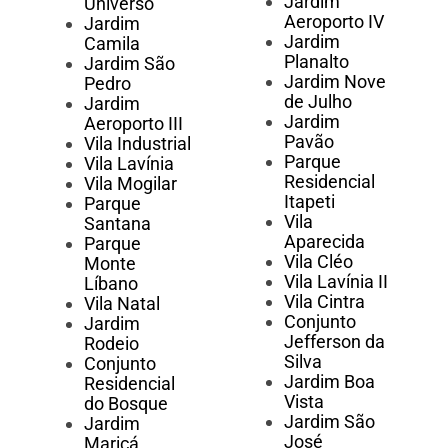
Jardim
Universo
Aeroporto IV
Jardim
Jardim
Camila
Planalto
Jardim São
Jardim Nove
Pedro
de Julho
Jardim
Jardim
Aeroporto III
Pavão
Vila Industrial
Parque
Vila Lavínia
Residencial
Vila Mogilar
Itapeti
Parque
Vila
Santana
Aparecida
Parque
Vila Cléo
Monte
Vila Lavínia II
Líbano
Vila Cintra
Vila Natal
Conjunto
Jardim
Jefferson da
Rodeio
Silva
Conjunto
Jardim Boa
Residencial
Vista
do Bosque
Jardim São
Jardim
José
Maricá