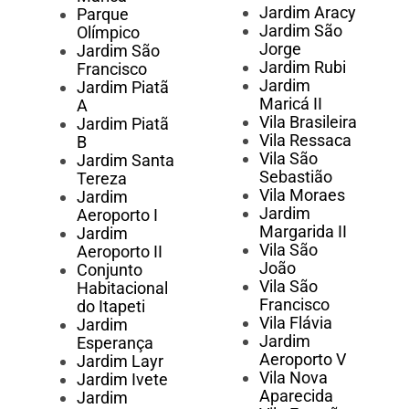
Jardim Aracy
Parque
Jardim São
Olímpico
Jorge
Jardim São
Jardim Rubi
Francisco
Jardim
Jardim Piatã
Maricá II
A
Vila Brasileira
Jardim Piatã
Vila Ressaca
B
Vila São
Jardim Santa
Sebastião
Tereza
Vila Moraes
Jardim
Jardim
Aeroporto I
Margarida II
Jardim
Vila São
Aeroporto II
João
Conjunto
Vila São
Habitacional
Francisco
do Itapeti
Vila Flávia
Jardim
Jardim
Esperança
Aeroporto V
Jardim Layr
Vila Nova
Jardim Ivete
Aparecida
Jardim