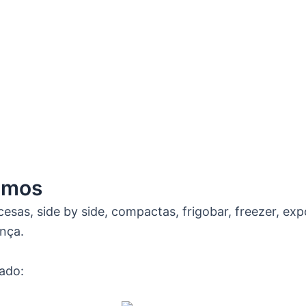
amos
as, side by side, compactas, frigobar, freezer, exp
ança.
ado: